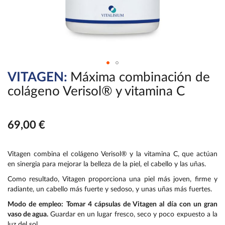
VITAGEN:
Máxima combinación de
Saltar
al
colágeno Verisol® y vitamina C
comienzo
de
la
69,00 €
galería
de
imágenes
Vitagen combina el colágeno Verisol® y la vitamina C, que actúan
en sinergia para mejorar la belleza de la piel, el cabello y las uñas.
Como resultado, Vitagen proporciona una piel más joven, firme y
radiante, un cabello más fuerte y sedoso, y unas uñas más fuertes.
Modo de empleo: Tomar 4 cápsulas de Vitagen al día con un gran
vaso de agua.
Guardar en un lugar fresco, seco y poco expuesto a la
luz del sol.